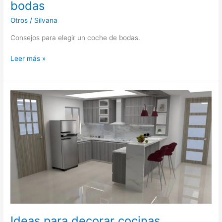
bodas
Otros
/
Silvana
Consejos para elegir un coche de bodas.
Consejos
Leer más »
para
elegir
un
coche
de
bodas
Ideas para decorar cocinas