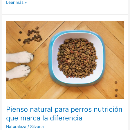
Viaje
Leer más »
de
enoturismo
en
Ribera
del
Duero
Pienso natural para perros nutrición
que marca la diferencia
Naturaleza
/
Silvana