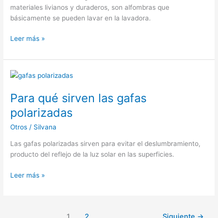
materiales livianos y duraderos, son alfombras que
básicamente se pueden lavar en la lavadora.
Las
Leer más »
alfombras
lavables
no
deberían
faltar
Para qué sirven las gafas
en
polarizadas
el
hogar
Otros
/
Silvana
￼
Las gafas polarizadas sirven para evitar el deslumbramiento,
producto del reflejo de la luz solar en las superficies.
Para
Leer más »
qué
sirven
las
1
2
Siguiente
→
gafas