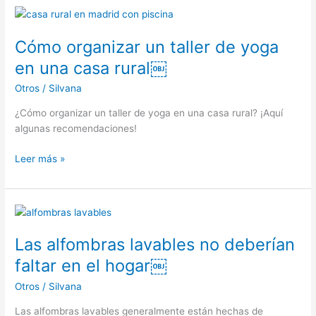
mayores
Cómo organizar un taller de yoga
en una casa rural￼
Otros
/
Silvana
¿Cómo organizar un taller de yoga en una casa rural? ¡Aquí
algunas recomendaciones!
Cómo
Leer más »
organizar
un
taller
de
yoga
Las alfombras lavables no deberían
en
faltar en el hogar￼
una
casa
Otros
/
Silvana
rural
Las alfombras lavables generalmente están hechas de
￼