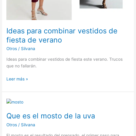
Ideas para combinar vestidos de
fiesta de verano
Otros
/
Silvana
Ideas para combinar vestidos de fiesta este verano. Trucos
que no fallarán.
Ideas
Leer más »
para
combinar
vestidos
de
fiesta
Que es el mosto de la uva
de
Otros
/
Silvana
verano
El mosto es el resultado del prensado, el primer paso para