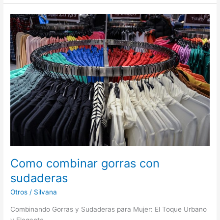
para
unas
pestañas
radiantes
Como combinar gorras con
sudaderas
Otros
/
Silvana
Combinando Gorras y Sudaderas para Mujer: El Toque Urbano