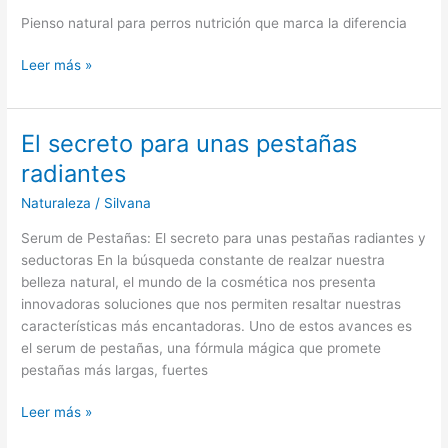
Pienso natural para perros nutrición que marca la diferencia
Pienso
Leer más »
natural
para
perros
El secreto para unas pestañas
nutrición
radiantes
que
marca
Naturaleza
/
Silvana
la
Serum de Pestañas: El secreto para unas pestañas radiantes y
diferencia
seductoras En la búsqueda constante de realzar nuestra
belleza natural, el mundo de la cosmética nos presenta
innovadoras soluciones que nos permiten resaltar nuestras
características más encantadoras. Uno de estos avances es
el serum de pestañas, una fórmula mágica que promete
pestañas más largas, fuertes
El
Leer más »
secreto