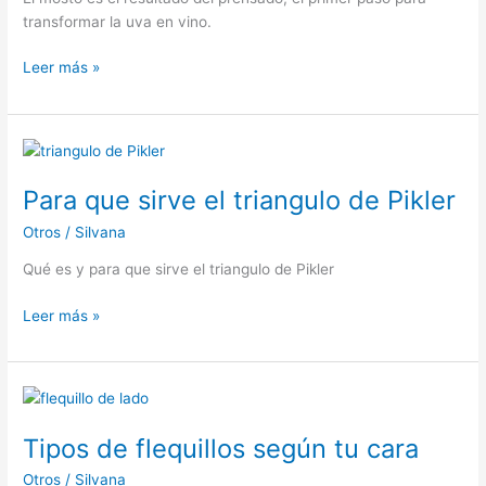
transformar la uva en vino.
Que
Leer más »
es
el
mosto
de
la
Para que sirve el triangulo de Pikler
uva
Otros
/
Silvana
Qué es y para que sirve el triangulo de Pikler
Para
Leer más »
que
sirve
el
triangulo
de
Tipos de flequillos según tu cara
Pikler
Otros
/
Silvana