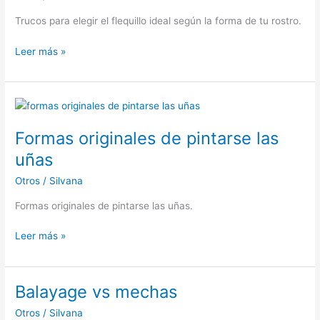
Trucos para elegir el flequillo ideal según la forma de tu rostro.
Tipos
Leer más »
de
flequillos
según
tu
cara
Formas originales de pintarse las
uñas
Otros
/
Silvana
Formas originales de pintarse las uñas.
Formas
Leer más »
originales
de
pintarse
Balayage vs mechas
las
Otros
/
Silvana
uñas