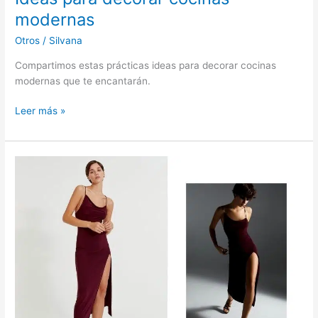
modernas
Otros
/
Silvana
Compartimos estas prácticas ideas para decorar cocinas
modernas que te encantarán.
Ideas
Leer más »
para
decorar
cocinas
modernas