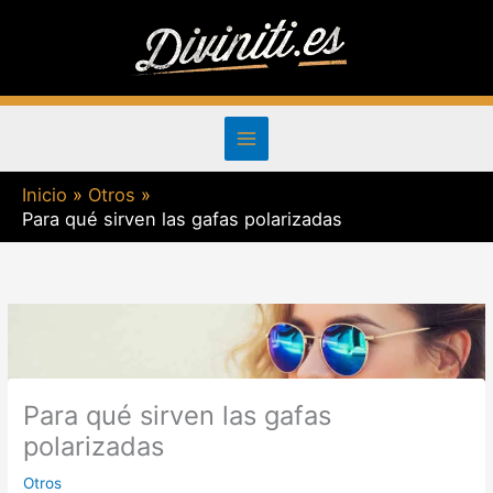
Ir
al
contenido
Inicio
Otros
Para qué sirven las gafas polarizadas
Para qué sirven las gafas
polarizadas
Otros