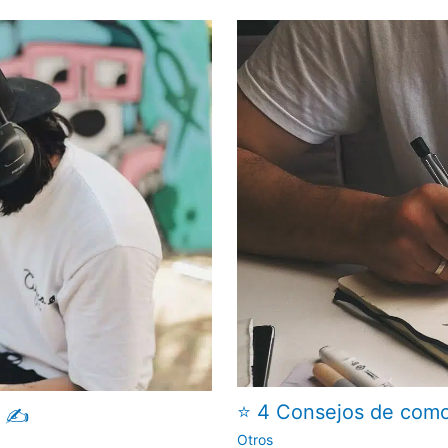
⭐ 4 Consejos de como 
c ✍
Otros