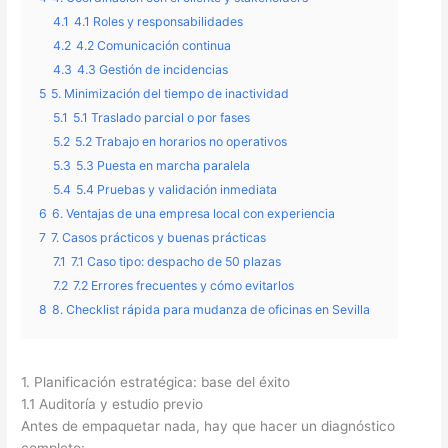
4.1
4.1 Roles y responsabilidades
4.2
4.2 Comunicación continua
4.3
4.3 Gestión de incidencias
5
5. Minimización del tiempo de inactividad
5.1
5.1 Traslado parcial o por fases
5.2
5.2 Trabajo en horarios no operativos
5.3
5.3 Puesta en marcha paralela
5.4
5.4 Pruebas y validación inmediata
6
6. Ventajas de una empresa local con experiencia
7
7. Casos prácticos y buenas prácticas
7.1
7.1 Caso tipo: despacho de 50 plazas
7.2
7.2 Errores frecuentes y cómo evitarlos
8
8. Checklist rápida para mudanza de oficinas en Sevilla
1. Planificación estratégica: base del éxito
1.1 Auditoría y estudio previo
Antes de empaquetar nada, hay que hacer un diagnóstico