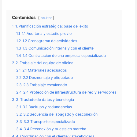
Contenidos
ocultar
1
1. Planificación estratégica: base del éxito
1.1
1.1 Auditoría y estudio previo
1.2
1.2 Cronograma de actividades
1.3
1.3 Comunicación interna y con el cliente
1.4
1.4 Contratación de una empresa especializada
2
2. Embalaje del equipo de oficina
2.1
2.1 Materiales adecuados
2.2
2.2 Desmontaje y etiquetado
2.3
2.3 Embalaje escalonado
2.4
2.4 Protección de infraestructura de red y servidores
3
3. Traslado de datos y tecnología
3.1
3.1 Backups y redundancias
3.2
3.2 Secuencia del apagado y desconexión
3.3
3.3 Transporte especializado
3.4
3.4 Reconexión y puesta en marcha
4
4. Coordinación con el cliente y stakeholders