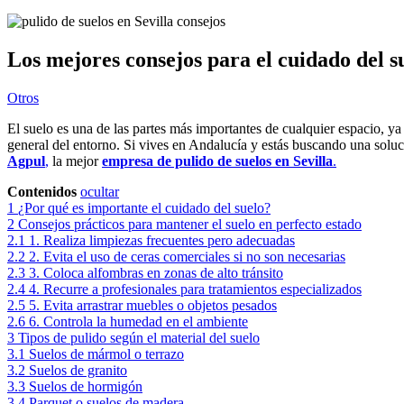
Los mejores consejos para el cuidado del 
Otros
El suelo es una de las partes más importantes de cualquier espacio, ya 
general del entorno. Si vives en Andalucía y estás buscando una soluc
Agpul
,
la mejor
empresa de pulido de suelos en Sevilla
.
Contenidos
ocultar
1
¿Por qué es importante el cuidado del suelo?
2
Consejos prácticos para mantener el suelo en perfecto estado
2.1
1. Realiza limpiezas frecuentes pero adecuadas
2.2
2. Evita el uso de ceras comerciales si no son necesarias
2.3
3. Coloca alfombras en zonas de alto tránsito
2.4
4. Recurre a profesionales para tratamientos especializados
2.5
5. Evita arrastrar muebles o objetos pesados
2.6
6. Controla la humedad en el ambiente
3
Tipos de pulido según el material del suelo
3.1
Suelos de mármol o terrazo
3.2
Suelos de granito
3.3
Suelos de hormigón
3.4
Parquet o suelos de madera