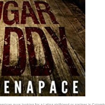
rican guys looking for a Latina girlfriend or partner is Colomb