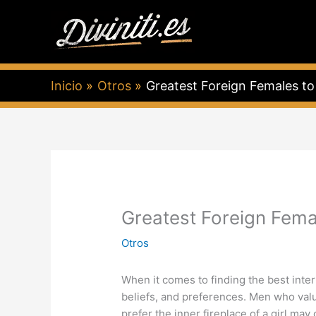
Ir
al
contenido
Inicio
Otros
Greatest Foreign Females to
Greatest Foreign Fema
Otros
When it comes to finding the best inter
beliefs, and preferences. Men who valu
prefer the inner fireplace of a girl ma