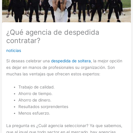
¿Qué agencia de despedida
contratar?
noticias
Si deseas celebrar una
despedida de soltera
, la mejor opción
es dejar en manos de profesionales su organización. Son
muchas las ventajas que ofrecen estos expertos:
Trabajo de calidad.
Ahorro de tiempo.
Ahorro de dinero.
Resultados sorprendentes
Menos esfuerzo.
La pregunta es ¿Cuál agencia seleccionar? Ya que sabemos,
que al igual que todo sector en el mercado, hay agencias