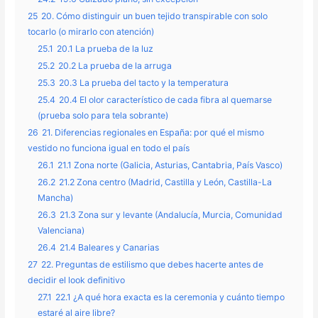
25
20. Cómo distinguir un buen tejido transpirable con solo
tocarlo (o mirarlo con atención)
25.1
20.1 La prueba de la luz
25.2
20.2 La prueba de la arruga
25.3
20.3 La prueba del tacto y la temperatura
25.4
20.4 El olor característico de cada fibra al quemarse
(prueba solo para tela sobrante)
26
21. Diferencias regionales en España: por qué el mismo
vestido no funciona igual en todo el país
26.1
21.1 Zona norte (Galicia, Asturias, Cantabria, País Vasco)
26.2
21.2 Zona centro (Madrid, Castilla y León, Castilla-La
Mancha)
26.3
21.3 Zona sur y levante (Andalucía, Murcia, Comunidad
Valenciana)
26.4
21.4 Baleares y Canarias
27
22. Preguntas de estilismo que debes hacerte antes de
decidir el look definitivo
27.1
22.1 ¿A qué hora exacta es la ceremonia y cuánto tiempo
estaré al aire libre?