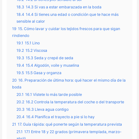
18.3
14.3 Si vas a estar embarazada en la boda
18.4
14.4 Si tienes una edad o condición que te hace más
sensible al calor
19
15. Cómo lavar y cuidar los tejidos frescos para que sigan
rindiendo
19.1
15.1 Lino
19.2
15.2 Viscosa
19.3
15.3 Seda y crepé de seda
19.4
15.4 Algodón, voile y muselina
19.5
15.5 Gasa y organza
20
16. Preparación de última hora: qué hacer el mismo día de la
boda
20.1
16.1 Vístete lo más tarde posible
20.2
16.2 Controla la temperatura del coche o del transporte
20.3
16.3 Lleva agua contigo
20.4
16.4 Planifica el trayecto a pie si lo hay
21
17. Guía rápida: qué ponerte según la temperatura prevista
21.1
17.1 Entre 18 y 22 grados (primavera templada, marzo-
abril)