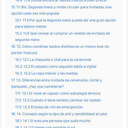
14.4
11.4 Dónde encontrar tejidos frescos a buen precio
15
11-Bis. Segunda mano y moda circular para invitadas: una
opción cada vez más popular
15.1
11.5 Por qué la segunda mano puede ser una gran opción
para tejidos nobles
15.2
11.6 Qué revisar al comprar un vestido de invitada de
segunda mano
16
12. Cómo combinar tejidos distintos en un mismo look sin
perder frescura
16.1
12.1 La chaqueta o chal para la ceremonia
16.2
12.2 El calzado como segundo tejido a vigilar
16.3
12.3 La ropa interior y las medias
17
13. Diferencias entre invitada de ceremonia, cóctel y
banquete: ¿hay que cambiarse?
17.1
13.1 El «look en capas» como estrategia térmica
17.2
13.2 Cuándo sí tiene sentido cambiar de vestido
17.3
13.3 El bolso de «kit de emergencia»
18
14. Consejos según tu tipo de piel y sensibilidad al calor
18.1
14.1 Si eres una persona que suda mucho
18.2
14.2 Si tienes piel sensible al sol