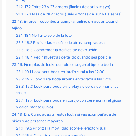
21.2
17.2 Entre 23 y 27 grados (finales de abril y mayo)
21.3
17.3 Más de 28 grados (junio o zonas del sur y Baleares)
22
18. Errores frecuentes al comprar online sin poder tocar el
tejido
22.1
18.1 No fiarte solo de la foto
22.2
18.2 Revisar las reseñas de otras compradoras
22.3
18.3 Comprobar la política de devolución
22.4
18.4 Pedir muestras de tejido cuando sea posible
23
19. Ejemplos de looks completos según el tipo de boda
23.1
19.1 Look para boda en jardín rural a las 12:00
23.2
19.2 Look para boda urbana en terraza a las 17:00
23.3
19.3 Look para boda en la playa o cerca del mar a las
13:00
23.4
19.4 Look para boda en cortijo con ceremonia religiosa
y calor intenso (junio)
24
19-Bis. Cómo adaptar estos looks si vas acompañada de
niños o de personas mayores
24.1
19.5 Prioriza la movilidad sobre el efecto visual
24.2
19.6 Calzado plano, sin excepción