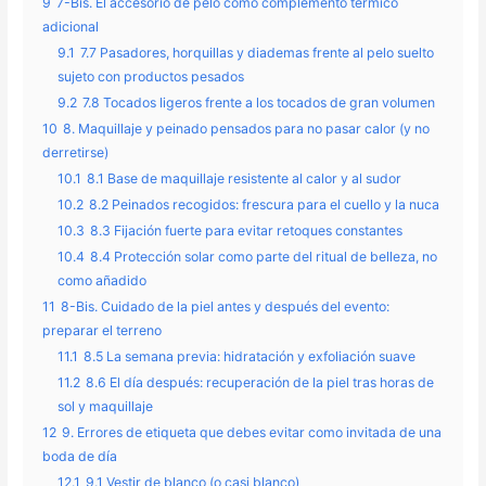
9
7-Bis. El accesorio de pelo como complemento térmico
adicional
9.1
7.7 Pasadores, horquillas y diademas frente al pelo suelto
sujeto con productos pesados
9.2
7.8 Tocados ligeros frente a los tocados de gran volumen
10
8. Maquillaje y peinado pensados para no pasar calor (y no
derretirse)
10.1
8.1 Base de maquillaje resistente al calor y al sudor
10.2
8.2 Peinados recogidos: frescura para el cuello y la nuca
10.3
8.3 Fijación fuerte para evitar retoques constantes
10.4
8.4 Protección solar como parte del ritual de belleza, no
como añadido
11
8-Bis. Cuidado de la piel antes y después del evento:
preparar el terreno
11.1
8.5 La semana previa: hidratación y exfoliación suave
11.2
8.6 El día después: recuperación de la piel tras horas de
sol y maquillaje
12
9. Errores de etiqueta que debes evitar como invitada de una
boda de día
12.1
9.1 Vestir de blanco (o casi blanco)