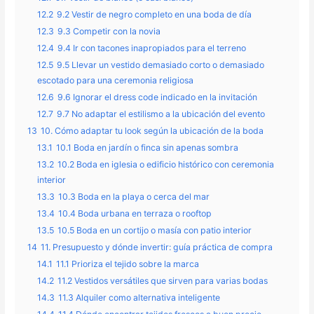
12.2
9.2 Vestir de negro completo en una boda de día
12.3
9.3 Competir con la novia
12.4
9.4 Ir con tacones inapropiados para el terreno
12.5
9.5 Llevar un vestido demasiado corto o demasiado
escotado para una ceremonia religiosa
12.6
9.6 Ignorar el dress code indicado en la invitación
12.7
9.7 No adaptar el estilismo a la ubicación del evento
13
10. Cómo adaptar tu look según la ubicación de la boda
13.1
10.1 Boda en jardín o finca sin apenas sombra
13.2
10.2 Boda en iglesia o edificio histórico con ceremonia
interior
13.3
10.3 Boda en la playa o cerca del mar
13.4
10.4 Boda urbana en terraza o rooftop
13.5
10.5 Boda en un cortijo o masía con patio interior
14
11. Presupuesto y dónde invertir: guía práctica de compra
14.1
11.1 Prioriza el tejido sobre la marca
14.2
11.2 Vestidos versátiles que sirven para varias bodas
14.3
11.3 Alquiler como alternativa inteligente