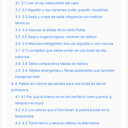
3.1
3.1 Lino: el rey indiscutible del calor
3.2
3.2 Algodón y sus variantes (voile, popelín, muselina)
3.3
3.3 Seda y crepé de seda: elegancia con matices
térmicos
3.4
3.4 Viscosa: la aliada de la caída fluida
3.5
3.5 Gasa y organza ligera: volumen sin sofoco
3.6
3.6 Mezclas inteligentes: lino con algodón o con viscosa
3.7
3.7 Los tejidos que debes evitar en una boda de día
calurosa
3.8
3.8 Tabla comparativa rápida de tejidos
3.9
3.9 Tejidos emergentes y fibras sostenibles que también
transpiran bien
4
4. Paleta de colores apropiada para una boda de día en
primavera
4.1
4.1 Por qué el blanco no es tan perfecto como parece (y
tampoco es tuyo)
4.2
4.2 Los colores que sí funcionan: la paleta pastel de la
temporada
4.3
4.3 Tonos tierra y neutros cálidos: la alternativa