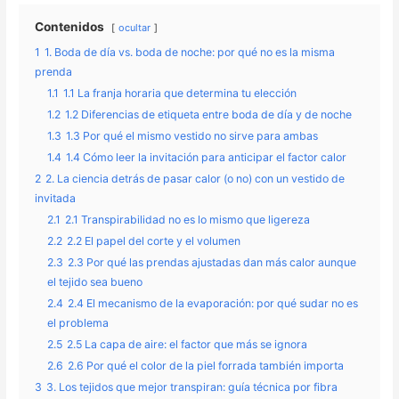
Contenidos
ocultar
1
1. Boda de día vs. boda de noche: por qué no es la misma
prenda
1.1
1.1 La franja horaria que determina tu elección
1.2
1.2 Diferencias de etiqueta entre boda de día y de noche
1.3
1.3 Por qué el mismo vestido no sirve para ambas
1.4
1.4 Cómo leer la invitación para anticipar el factor calor
2
2. La ciencia detrás de pasar calor (o no) con un vestido de
invitada
2.1
2.1 Transpirabilidad no es lo mismo que ligereza
2.2
2.2 El papel del corte y el volumen
2.3
2.3 Por qué las prendas ajustadas dan más calor aunque
el tejido sea bueno
2.4
2.4 El mecanismo de la evaporación: por qué sudar no es
el problema
2.5
2.5 La capa de aire: el factor que más se ignora
2.6
2.6 Por qué el color de la piel forrada también importa
3
3. Los tejidos que mejor transpiran: guía técnica por fibra