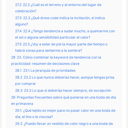
27.2
22.2 ¿Cuál es el terreno y el entorno del lugar de
celebración?
27.3
22.3 ¿Qué dress code indica la invitación, si indica
alguno?
27.4
22.4 ¿Tengo tendencia a sudar mucho, a quemarme con
el sol o alguna sensibilidad particular al calor?
27.5
22.5 ¿Voy a estar de pie la mayor parte del tiempo o
habrá zonas para sentarme a la sombra?
28
23. Cómo combinar la keyword de tendencia con la
practicidad: resumen de decisiones clave
28.1
23.1 La jerarquía de prioridades
28.2
23.2 Lo que nunca deberías hacer, aunque tengas prisa
por comprar
28.3
23.3 Lo que sí deberías hacer siempre, sin excepción
29
Preguntas frecuentes sobre qué ponerse en una boda de día
en primavera
29.1
¿Qué tejido es mejor para no pasar calor en una boda de
día, el lino o la viscosa?
29.2
¿Puedo llevar un vestido de color negro a una boda de