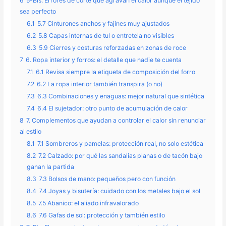
6
5-Bis. Errores de corte que agravan el calor aunque el tejido
sea perfecto
6.1
5.7 Cinturones anchos y fajines muy ajustados
6.2
5.8 Capas internas de tul o entretela no visibles
6.3
5.9 Cierres y costuras reforzadas en zonas de roce
7
6. Ropa interior y forros: el detalle que nadie te cuenta
7.1
6.1 Revisa siempre la etiqueta de composición del forro
7.2
6.2 La ropa interior también transpira (o no)
7.3
6.3 Combinaciones y enaguas: mejor natural que sintética
7.4
6.4 El sujetador: otro punto de acumulación de calor
8
7. Complementos que ayudan a controlar el calor sin renunciar
al estilo
8.1
7.1 Sombreros y pamelas: protección real, no solo estética
8.2
7.2 Calzado: por qué las sandalias planas o de tacón bajo
ganan la partida
8.3
7.3 Bolsos de mano: pequeños pero con función
8.4
7.4 Joyas y bisutería: cuidado con los metales bajo el sol
8.5
7.5 Abanico: el aliado infravalorado
8.6
7.6 Gafas de sol: protección y también estilo