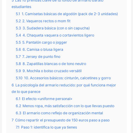
5
Las 10 prendas clave de tu fondo de armario barato
estudiantes
5.1
1. Camisetas básicas de algodón (pack de 2-3 unidades)
5.2
2. Vaqueros rectos o mom fit
5.3
3. Sudadera básica (con o sin capucha)
5.4
4. Chaqueta vaquera o cortavientos ligero
5.5
5. Pantalón cargo o jogger
5.6
6. Camisa o blusa ligera
5.7
7. Jersey de punto fino
5.8
8. Zapatillas blancas o de tono neutro
5.9
9. Mochila o bolso cruzado versátil
5.10
10. Accesorios básicos: cinturón, calcetines y gorro
6
La psicología del armario reducido: por qué funciona mejor
de lo que parece
6.1
El efecto «uniforme personal»
6.2
Menos ropa, más satisfacción con lo que llevas puesto
6.3
El armario como reflejo de organización mental
7
Cómo repartir el presupuesto de 150 euros paso a paso
7.1
Paso 1: identifica lo que ya tienes