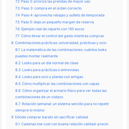
7.2
Paso 2: prioriza las prendas de mayor uso
7.3
Paso 3: compra en el orden correcto
7.4
Paso 4: aprovecha rebajas y outlets de temporada
7.5
Paso 5: deja un pequeño margen de reserva
7.6
Ejemplo real de reparto con 150 euros
7.7
Cómo llevar el control del gasto mientras compras
8
Combinaciones prácticas: universidad, prácticas y ocio
8.1
La matemática de las combinaciones: cuántos looks
puedes montar realmente
8.2
Looks para un día normal de clase
8.3
Looks para prácticas o entrevistas
8.4
Looks para ocio y planes con amigas
8.5
Cómo multiplicar las combinaciones con capas
8.6
Cómo organizar el armario físico para ver todas las
combinaciones de un vistazo
8.7
Rotación semanal: un sistema sencillo para no repetir
siempre lo mismo
9
Dónde comprar barato sin sacrificar calidad
9.1
Cadenas low cost con buena relación calidad-precio