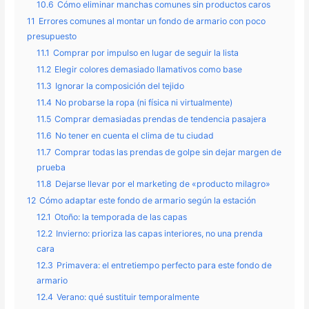
10.6
Cómo eliminar manchas comunes sin productos caros
11
Errores comunes al montar un fondo de armario con poco
presupuesto
11.1
Comprar por impulso en lugar de seguir la lista
11.2
Elegir colores demasiado llamativos como base
11.3
Ignorar la composición del tejido
11.4
No probarse la ropa (ni física ni virtualmente)
11.5
Comprar demasiadas prendas de tendencia pasajera
11.6
No tener en cuenta el clima de tu ciudad
11.7
Comprar todas las prendas de golpe sin dejar margen de
prueba
11.8
Dejarse llevar por el marketing de «producto milagro»
12
Cómo adaptar este fondo de armario según la estación
12.1
Otoño: la temporada de las capas
12.2
Invierno: prioriza las capas interiores, no una prenda
cara
12.3
Primavera: el entretiempo perfecto para este fondo de
armario
12.4
Verano: qué sustituir temporalmente