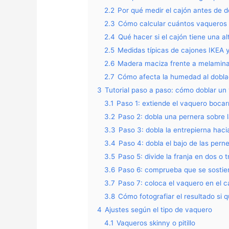
2.2
Por qué medir el cajón antes de d
2.3
Cómo calcular cuántos vaqueros 
2.4
Qué hacer si el cajón tiene una alt
2.5
Medidas típicas de cajones IKEA 
2.6
Madera maciza frente a melamina
2.7
Cómo afecta la humedad al doblad
3
Tutorial paso a paso: cómo doblar un 
3.1
Paso 1: extiende el vaquero bocar
3.2
Paso 2: dobla una pernera sobre l
3.3
Paso 3: dobla la entrepierna haci
3.4
Paso 4: dobla el bajo de las perne
3.5
Paso 5: divide la franja en dos o t
3.6
Paso 6: comprueba que se sostien
3.7
Paso 7: coloca el vaquero en el ca
3.8
Cómo fotografiar el resultado si q
4
Ajustes según el tipo de vaquero
4.1
Vaqueros skinny o pitillo