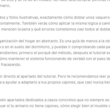
mario.
os y fotos ilustrativas, exactamente cómo doblar unos vaquero
zontalmente. También verás cómo aplicar la misma lógica a camise
n merecen la pena y qué errores cometemos casi todos al doblar
rganización del hogar en abstracto. Es una guía de manos a la o
a o en el suelo del dormitorio, y puedas ir comprobando cada 
endientes: primero el porqué del método, después el tutorial e
 cómo mantener el sistema funcionando de verdad con el paso d
 fracasando.
ir directo al apartado del tutorial. Pero te recomendamos leer p
 a ayudar a adaptarlo a tus propios cajones, que casi nunca tie
mbién apartados dedicados a casos concretos que no siempre se e
ar si tu armario no tiene cajones, cómo elegir bien el mueble 