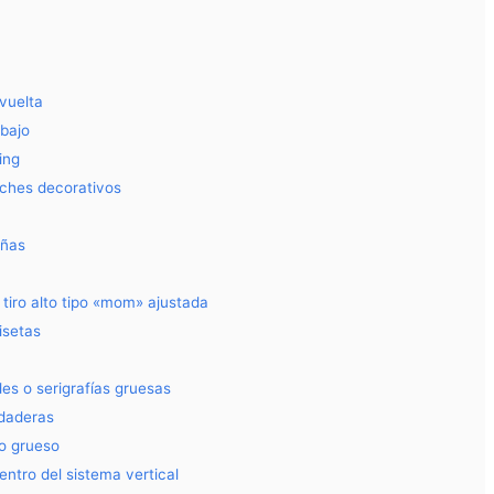
vuelta
 bajo
ing
rches decorativos
eñas
 tiro alto tipo «mom» ajustada
isetas
s o serigrafías gruesas
udaderas
to grueso
entro del sistema vertical