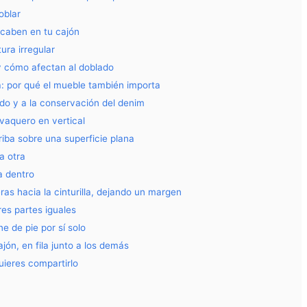
oblar
caben en tu cajón
ura irregular
y cómo afectan al doblado
: por qué el mueble también importa
o y a la conservación del denim
vaquero en vertical
riba sobre una superficie plana
a otra
a dentro
ras hacia la cinturilla, dejando un margen
res partes iguales
e de pie por sí solo
jón, en fila junto a los demás
uieres compartirlo