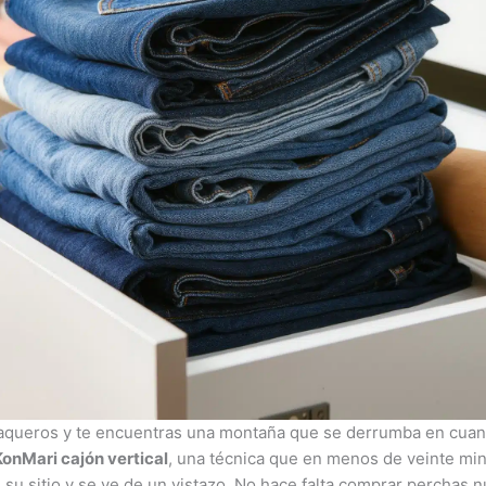
aqueros y te encuentras una montaña que se derrumba en cuanto 
onMari cajón vertical
, una técnica que en menos de veinte minu
su sitio y se ve de un vistazo. No hace falta comprar perchas n